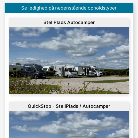
Se ledighed på nedenstående opholdstyper
StellPlads Autocamper
QuickStop - StellPlads / Autocamper